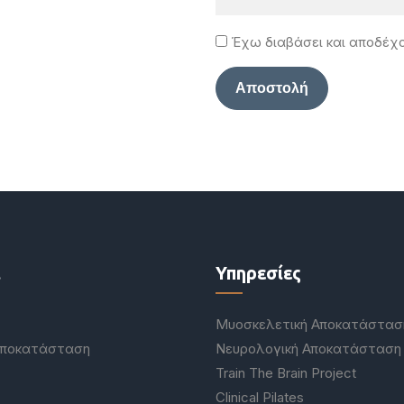
Έχω διαβάσει και αποδέχ
ι
Υπηρεσίες
Μυοσκελετική Αποκατάστασ
Αποκατάσταση
Νευρολογική Αποκατάσταση
Train The Brain Project
Clinical Pilates