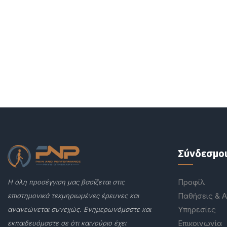
Σύνδεσμο
Προφίλ
Η όλη προσέγγιση μας βασίζεται στις
Παθήσεις & 
επιστημονικά τεκμηριωμένες έρευνες και
Υπηρεσίες
ανανεώνεται συνεχώς. Ενημερωνόμαστε και
Επικοινωνία
εκπαιδευόμαστε σε ότι καινούριο έχει