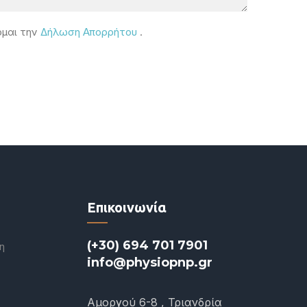
ομαι την
Δήλωση Απορρήτου
.
Επικοινωνία
(+30) 694 701 7901
η
info@physiopnp.gr
Αμοργού 6-8 , Τριανδρία