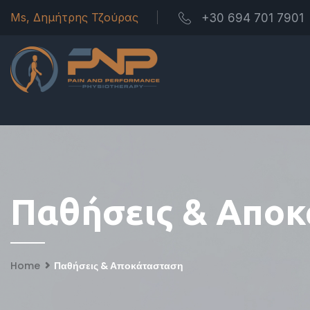
Ms, Δημήτρης Τζούρας
+30 694 701 7901
Παθήσεις & Απο
Home
Παθήσεις & Αποκάτασταση