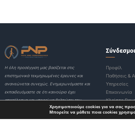
Σύνδεσμο
Προφίλ
Η όλη προσέγγιση μας βασίζεται στις
Παθήσεις & 
επιστημονικά τεκμηριωμένες έρευνες και
Υπηρεσίες
ανανεώνεται συνεχώς. Ενημερωνόμαστε και
Επικοινωνία
εκπαιδευόμαστε σε ότι καινούριο έχει
Κλείστε Ραν
αποτέλεσμα και μπορεί να βελτιώσει την
Χρησιμοποιούμε cookies για να σας προ
ποιότητα της θεραπείας μας
Μπορείτε να μάθετε ποια cookies χρησιμ