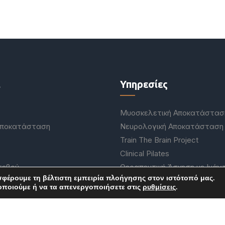
ι
Υπηρεσίες
Μυοσκελετική Αποκατάστασ
Αποκατάσταση
Νευρολογική Αποκατάσταση
Train The Brain Project
Clinical Pilates
τεβού
Θεραπευτική Άσκηση με Ιμάν
σφέρουμε τη βέλτιστη εμπειρία πλοήγησης στον ιστότοπό μας.
Online Φυσιοθεραπεία & Pers
οποιούμε ή να τα απενεργοποιήσετε στις
ρυθμίσεις
.
Κατ’ οίκον Υπηρεσίες