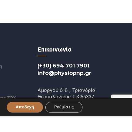
Επικοινωνία
(+30) 694 701 7901
η
info@physiopnp.gr
Αμοργού 6-8 , Τριανδρία
Θεσσαλονίκης T.K:55337
τες TRX
onal
Αποδοχή
Ρυθμίσεις