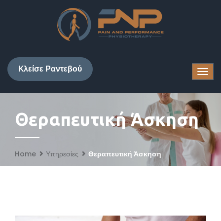
Kλείσε Ραντεβού
Θεραπευτική Άσκηση
Home
Υπηρεσίες
Θεραπευτική Άσκηση