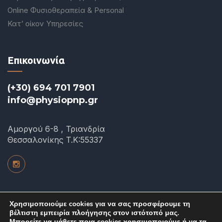
Online Φυσιοθεραπεία & Personal
Κατ’ οίκον Υπηρεσίες
Επικοινωνία
(+30) 694 701 7901
info@physiopnp.gr
Αμοργού 6-8 , Τριανδρία
Θεσσαλονίκης T.K:55337
Χρησιμοποιούμε cookies για να σας προσφέρουμε τη
βέλτιστη εμπειρία πλοήγησης στον ιστότοπό μας.
Copyright ©
Pain and Performance Physiotherapy 2024.
All
Μπορείτε να μάθετε ποια cookies χρησιμοποιούμε ή να τα