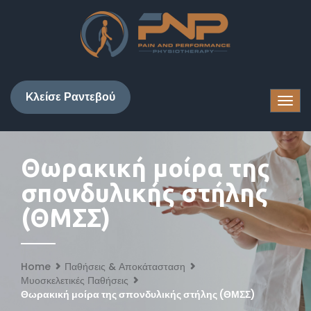
Kλείσε Ραντεβού
Θωρακική μοίρα της
σπονδυλικής στήλης
(ΘΜΣΣ)
Home
Παθήσεις & Αποκάτασταση
Μυοσκελετικές Παθήσεις
Θωρακική μοίρα της σπονδυλικής στήλης (ΘΜΣΣ)