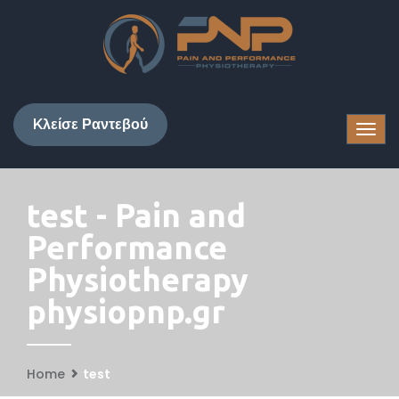
Kλείσε Ραντεβού
test - Pain and
Performance
Physiotherapy
physiopnp.gr
Home
test